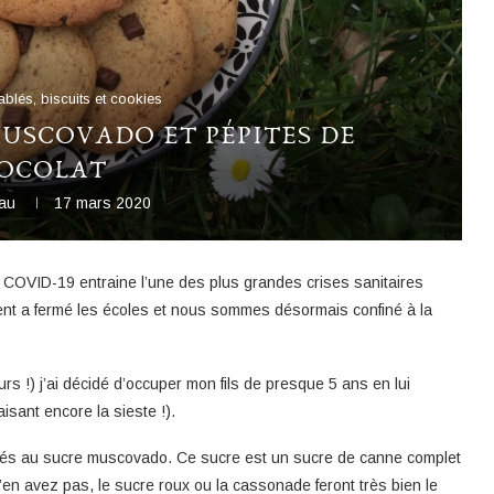
ablés, biscuits et cookies
USCOVADO ET PÉPITES DE
OCOLAT
eau
17 mars 2020
s COVID-19 entraine l’une des plus grandes crises sanitaires
dent a fermé les écoles et nous sommes désormais confiné à la
rs !) j’ai décidé d’occuper mon fils de presque 5 ans en lui
isant encore la sieste !).
n dorés au sucre muscovado. Ce sucre est un sucre de canne complet
’en avez pas, le sucre roux ou la cassonade feront très bien le