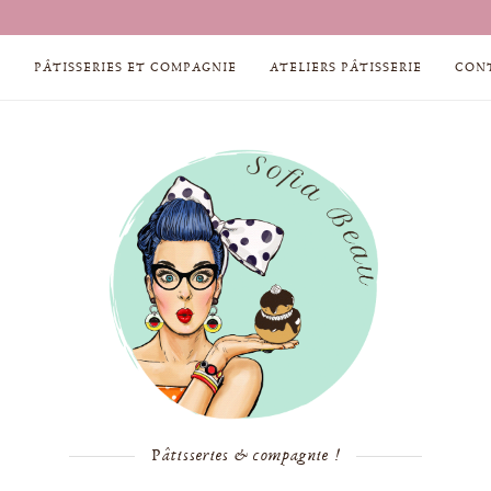
, TROP, TROP BON !)
TROMPE L’OEIL MOULE À CANELÉ 
S
PÂTISSERIES ET COMPAGNIE
ATELIERS PÂTISSERIE
CON
Pâtisseries & compagnie !