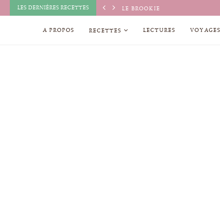
LES DERNIÈRES RECETTES
FONDANT AU CHOCOLAT (TROP
A PROPOS
LECTURES
VOYAGE
RECETTES