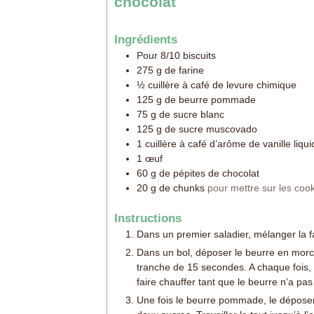
chocolat
Ingrédients
Pour 8/10 biscuits
275
g
de farine
½
cuillère à café de levure chimique
125
g
de beurre pommade
75
g
de sucre blanc
125
g
de sucre muscovado
1
cuillère à café d’arôme de vanille liqui
1
œuf
60
g
de pépites de chocolat
20
g
de chunks
pour mettre sur les coo
Instructions
Dans un premier saladier, mélanger la fa
Dans un bol, déposer le beurre en morc
tranche de 15 secondes. A chaque fois, s
faire chauffer tant que le beurre n’a pa
Une fois le beurre pommade, le déposer